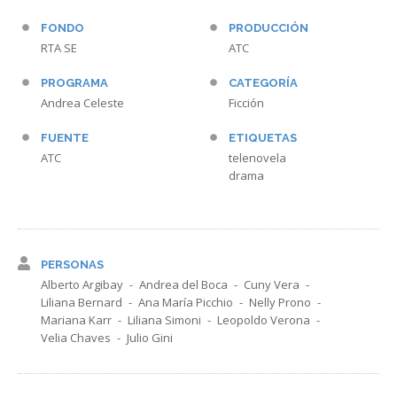
FONDO
PRODUCCIÓN
RTA SE
ATC
PROGRAMA
CATEGORÍA
Andrea Celeste
Ficción
FUENTE
ETIQUETAS
ATC
telenovela
drama
PERSONAS
Alberto Argibay
Andrea del Boca
Cuny Vera
Liliana Bernard
Ana María Picchio
Nelly Prono
Mariana Karr
Liliana Simoni
Leopoldo Verona
Velia Chaves
Julio Gini