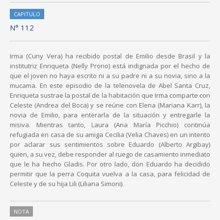
CAPITULO
N° 112
Irma (Cuny Vera) ha recibido postal de Emilio desde Brasil y la
institutriz Enriqueta (Nelly Prono) está indignada por el hecho de
que el joven no haya escrito ni a su padre ni a su novia, sino a la
mucama. En este episodio de la telenovela de Abel Santa Cruz,
Enriqueta sustrae la postal de la habitación que Irma comparte con
Celeste (Andrea del Boca) y se reúne con Elena (Mariana Karr), la
novia de Emilio, para enterarla de la situación y entregarle la
misiva. Mientras tanto, Laura (Ana María Picchio) continúa
refugiada en casa de su amiga Cecilia (Velia Chaves) en un intento
por aclarar sus sentimientos sobre Eduardo (Alberto Argibay)
quien, a su vez, debe responder al ruego de casamiento inmediato
que le ha hecho Gladis. Por otro lado, don Eduardo ha decidido
permitir que la perra Coquita vuelva a la casa, para felicidad de
Celeste y de su hija Lili (Liliana Simoni).
NOTA