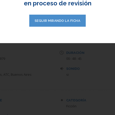
Picchio) se casará con Eugenio
en proceso de revisión
con Gladis (Gilda Lousek) con 
En paralelo, Laura sincera sus 
SEGUIR MIRANDO LA FICHA
DE REVISION)
DURACIÓN
1979
00 : 48 : 45
SONIDO
s, ATC, Buenos Aires
si
E
CATEGORÍA
Ficción