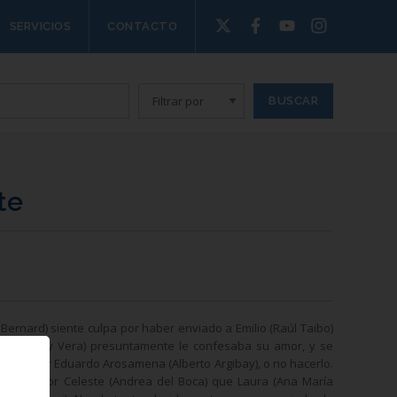
SERVICIOS
CONTACTO
te
a Bernard) siente culpa por haber enviado a Emilio (Raúl Taibo)
Irma (Cuny Vera) presuntamente le confesaba su amor, y se
e el señor Eduardo Arosamena (Alberto Argibay), o no hacerlo.
entera por Celeste (Andrea del Boca) que Laura (Ana María