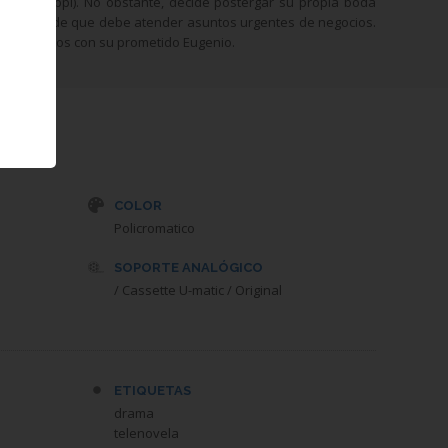
 (Raúl Filippi). No obstante, decide postergar su propia boda
la excusa de que debe atender asuntos urgentes de negocios.
sentimientos con su prometido Eugenio.
COLOR
Policromatico
SOPORTE ANALÓGICO
/ Cassette U-matic / Original
ETIQUETAS
drama
telenovela