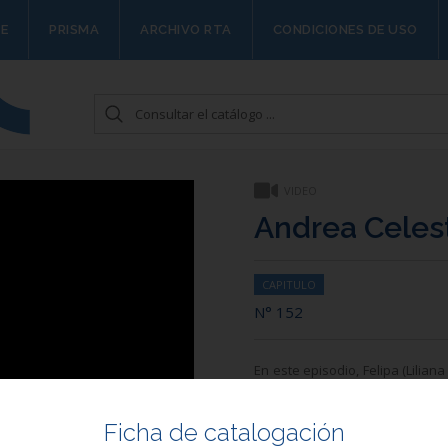
E
PRISMA
ARCHIVO RTA
CONDICIONES DE USO
VIDEO
Andrea Celes
CAPITULO
N° 152
En este episodio, Felipa (Lilian
una carta apócrifa en la que 
debate entre admitirlo todo ant
Ficha de catalogación
Por su parte, don Eduardo se 