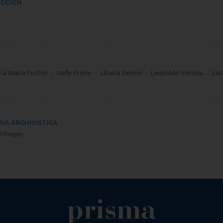
CCIÓN
na María Picchio
Nelly Prono
Liliana Simoni
Leopoldo Verona
Juli
RIA ARCHIVISTICA
l Propio