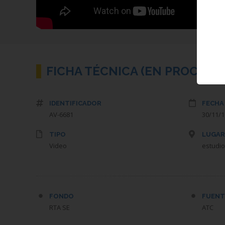
FICHA TÉCNICA (EN PROCESO 
IDENTIFICADOR
FECHA
AV-6681
30/11/
TIPO
LUGAR
Video
estudio
FONDO
FUENT
RTA SE
ATC