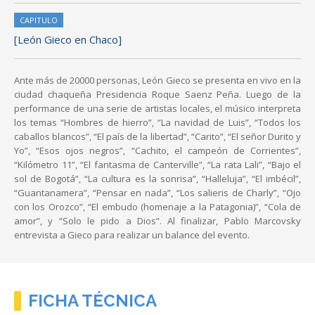
CAPITULO
[León Gieco en Chaco]
Ante más de 20000 personas, León Gieco se presenta en vivo en la
ciudad chaqueña Presidencia Roque Saenz Peña. Luego de la
performance de una serie de artistas locales, el músico interpreta
los temas “Hombres de hierro”, “La navidad de Luis”, “Todos los
caballos blancos”, “El país de la libertad”, “Carito”, “El señor Durito y
Yo”, “Esos ojos negros”, “Cachito, el campeón de Corrientes”,
“Kilómetro 11”, “El fantasma de Canterville”, “La rata Lali”, “Bajo el
sol de Bogotá”, “La cultura es la sonrisa”, “Halleluja”, “El imbécil”,
“Guantanamera”, “Pensar en nada”, “Los salieris de Charly”, “Ojo
con los Orozco”, “El embudo (homenaje a la Patagonia)”, “Cola de
amor”, y “Solo le pido a Dios”. Al finalizar, Pablo Marcovsky
entrevista a Gieco para realizar un balance del evento.
FICHA TÉCNICA