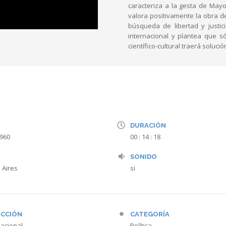
caracteriza a la gesta de May
valora positivamente la obra d
búsqueda de libertad y justic
internacional y plantea que só
científico-cultural traerá soluc
DURACIÓN
1960
00 : 14 : 18
SONIDO
 Aires
si
CCIÓN
CATEGORÍA
acional
Política