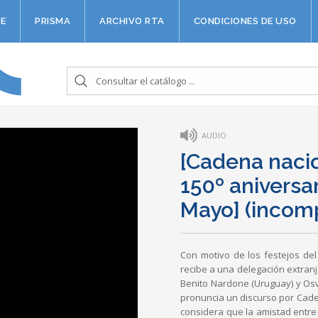
E
PRISMA
ARCHIVO RTA
CONDICIONES DE USO
AUDIO
[Cadena nacio
150º aniversa
Mayo] (incom
Con motivo de los festejos del
recibe a una delegación extran
Benito Nardone (Uruguay) y Osv
pronuncia un discurso por Cade
considera que la amistad entre 