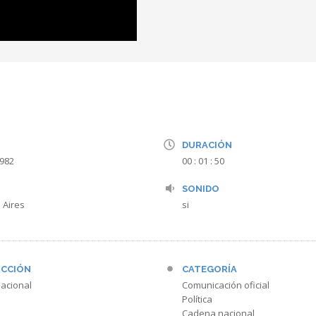
DURACIÓN
1982
00 : 01 : 50
SONIDO
 Aires
si
CCIÓN
CATEGORÍA
acional
Comunicación oficial
Política
Cadena nacional