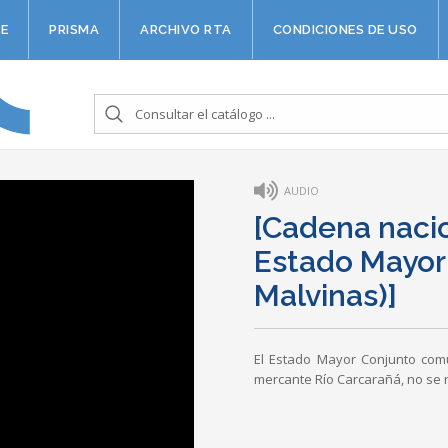
E
PRISMA
ARCHIVO RTA
CONDICIONES DE USO
AUDIO
[Cadena naci
Estado Mayor 
Malvinas)]
El Estado Mayor Conjunto comu
mercante Río Carcarañá, no se 