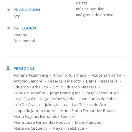
danza
música popular
PRODUCCIÓN
imágenes de archivo
ATC
CATEGORÍA
Historia
Documental
PERSONAS
Adriana Aizemberg
Antonio Ruiz Masa
Azucena Villaflor
Antonio Samoré
César Luis Menotti
Daniel Passarella
Eduardo Carballido
Emilio Eduardo Massera
Hebe de Bonafini
Jorge Domínguez
Jorge Néstor Bugin
Jorge Olguín
Jorge Rafael Videla
Juan Carlos de Pablo
Julio De Grazia
Julio Iglesias
Las Trillizas de Oro
Leopoldo Jacinto Luque
María Emilia Fernández Rousse
María Eugenia Fernández Rousse
María Laura Fernández Rousse
Mario Kempes
Marta de Cequeiro
Maya Plisetskaya