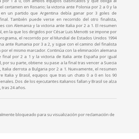
lia por 1 a 0, con ambos equipos clasificados y que obliga al
el certamen en Rosario; la victoria ante Polonia por 2 a 0 y la
 en un partido que Argentina debía ganar por 3 goles de
final. También puede verse en recorrido del otro finalista,
 con Alemania y la victoria ante Italia por 2 a 1. El resumen
, en la que los dirigidos por César Luis Menotti se impone por
 programa, el recorrido por el Mundial de Estados Unidos 1994
ina ante Rumania por 3 a 2, y sigue con el camino del finalista
da por el mismo marcador. Continúa con la eliminación alemana
final por 2 a 1 y la victoria de Italia ante España por igual
l, por su parte, obtiene su pase a la final tras vencer a Suecia
al, Italia derrota a Bulgaria por 2 a 1. Nuevamente, el resumen
re Italia y Brasil, equipos que tras un chato 0 a 0 en los 90
enales. Dos de los ejecutantes italianos fallan y Brasil se alza
tras 24 años.
ialmente bloqueado para su visualización por reclamación de