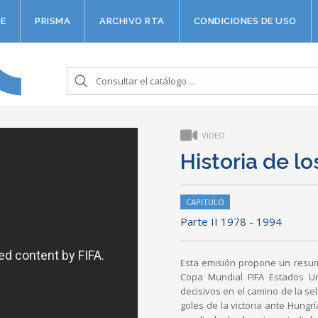
E
PRISMA
ARCHIVO RTA
CONDICIONES DE USO
VIDEO
Historia de l
CAPITULO
Parte II 1978 - 1994
Esta emisión propone un resum
Copa Mundial FIFA Estados Un
decisivos en el camino de la se
goles de la victoria ante Hungrí