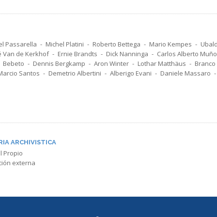
el Passarella
Michel Platini
Roberto Bettega
Mario Kempes
Ubald
 Van de Kerkhof
Ernie Brandts
Dick Nanninga
Carlos Alberto Muñ
Bebeto
Dennis Bergkamp
Aron Winter
Lothar Matthäus
Branco
Marcio Santos
Demetrio Albertini
Alberigo Evani
Daniele Massaro
RIA ARCHIVISTICA
l Propio
ción externa