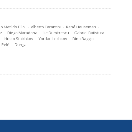
o Matildo Fillol
Alberto Tarantini
René Houseman
oz
Diego Maradona
Ilie Dumitrescu
Gabriel Batistuta
Hristo Stoichkov
Yordan Lechkov
Dino Baggio
Pelé
Dunga