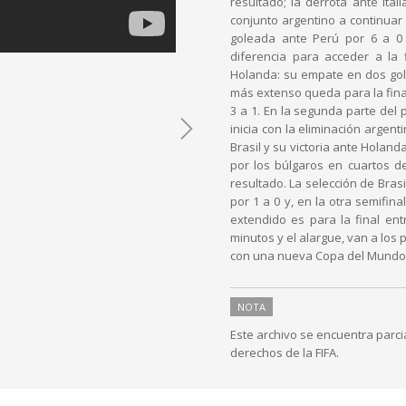
resultado; la derrota ante Ita
conjunto argentino a continuar 
goleada ante Perú por 6 a 0
diferencia para acceder a la 
Holanda: su empate en dos goles
más extenso queda para la final
3 a 1. En la segunda parte del
inicia con la eliminación argent
Brasil y su victoria ante Holan
por los búlgaros en cuartos de 
resultado. La selección de Brasi
por 1 a 0 y, en la otra semifin
extendido es para la final ent
minutos y el alargue, van a los p
con una nueva Copa del Mundo, 
NOTA
Este archivo se encuentra parc
derechos de la FIFA.