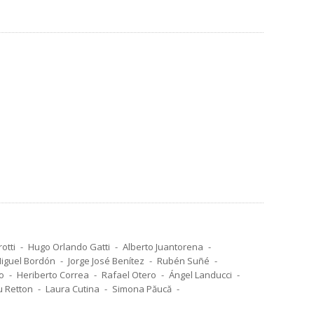
otti
Hugo Orlando Gatti
Alberto Juantorena
iguel Bordón
Jorge José Benítez
Rubén Suñé
o
Heriberto Correa
Rafael Otero
Ángel Landucci
u Retton
Laura Cutina
Simona Păucă