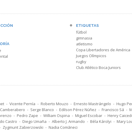
CCIÓN
ETIQUETAS
fútbol
gimnasia
atletismo
ORÍA
Copa Libertadores de América
e
Juegos Olímpicos
ntal
rugby
Club Atlético Boca Juniors
uet
Vicente Pernía
Roberto Mouzo
Ernesto Mastrángelo
Hugo Per
r Camberabero
Serge Blanco
Edilson Pérez Núñez
Francisco Sá
M
Lorenzo
Pedro Zape
William Ospina
Miguel Escobar
Henry Caiced
do Castro
Diego Umaña
Alberto J. Armando
Béla Károlyi
Mary Lo
Zygmunt Zabierzowski
Nadia Comăneci