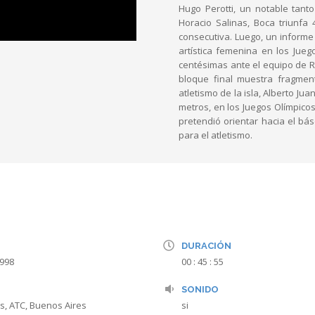
Hugo Perotti, un notable tant
Horacio Salinas, Boca triunf
consecutiva. Luego, un inform
artística femenina en los Jue
centésimas ante el equipo de R
bloque final muestra fragme
atletismo de la isla, Alberto Ju
metros, en los Juegos Olímpicos
pretendió orientar hacia el b
para el atletismo.
DURACIÓN
1998
00 : 45 : 55
SONIDO
s, ATC, Buenos Aires
si