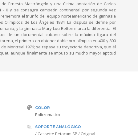
o de Ernesto Mastrángelo y una última anotación de Carlos
a 4 - 0 y se consagra campeón continental por segunda vez
e rememora el triunfo del equipo norteamericano de gimnasia
gos Olímpicos de Los Ángeles 1984. La disputa se define por
umania, y la gimnasta Mary Lou Retton marca la diferencia. El
ntos de un documental cubano sobre la máxima figura del
antorena, el primero en obtener doble oro olímpico en 400 y 800
 de Montreal 1976; se repasa su trayectoria deportiva, que él
ásquet, aunque finalmente se impuso su mucho mayor aptitud
COLOR
Policromatico
SOPORTE ANALÓGICO
/ Cassette Betacam SP / Original