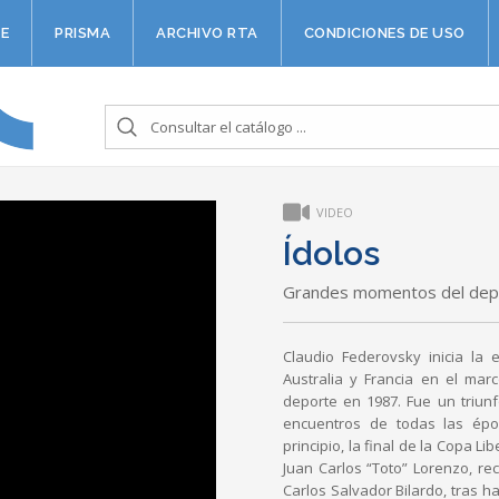
E
PRISMA
ARCHIVO RTA
CONDICIONES DE USO
VIDEO
Ídolos
Grandes momentos del dep
Claudio Federovsky inicia la
Australia y Francia en el mar
deporte en 1987. Fue un triun
encuentros de todas las épo
principio, la final de la Copa Li
Juan Carlos “Toto” Lorenzo, re
Carlos Salvador Bilardo, tras 