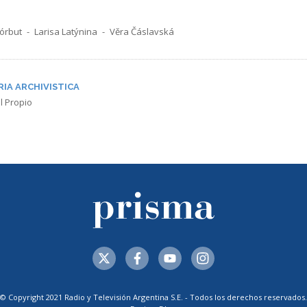
órbut
Larisa Latýnina
Věra Čáslavská
RIA ARCHIVISTICA
l Propio
© Copyright 2021 Radio y Televisión Argentina S.E. - Todos los derechos reservados.