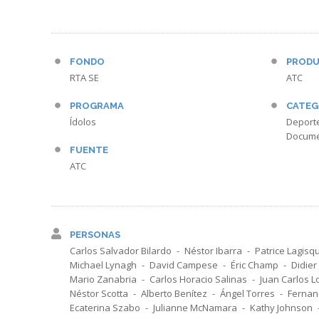
FONDO
PRODU
RTA SE
ATC
PROGRAMA
CATEG
Ídolos
Deport
Docume
FUENTE
ATC
PERSONAS
Carlos Salvador Bilardo
Néstor Ibarra
Patrice Lagisq
Michael Lynagh
David Campese
Éric Champ
Didie
Mario Zanabria
Carlos Horacio Salinas
Juan Carlos 
Néstor Scotta
Alberto Benítez
Ángel Torres
Fernan
Ecaterina Szabo
Julianne McNamara
Kathy Johnson