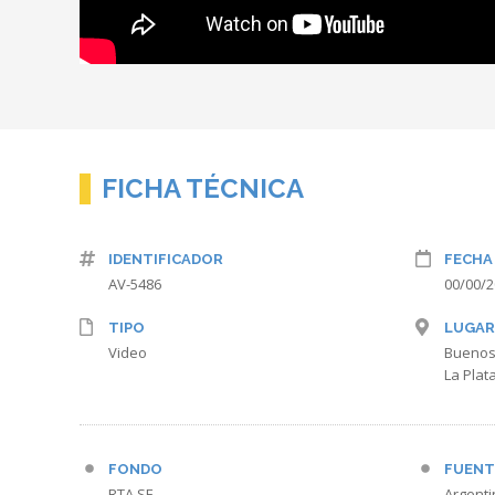
FICHA TÉCNICA
IDENTIFICADOR
FECHA
AV-5486
00/00/
TIPO
LUGAR
Video
Buenos
La Plat
FONDO
FUENT
RTA SE
Argenti