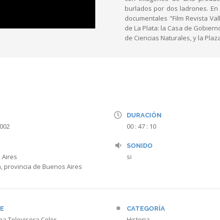
burlados por dos ladrones. En 
documentales "Film Revista Val
de La Plata: la Casa de Gobierno
de Ciencias Naturales, y la Plaz
DURACIÓN
2002
00 : 47 : 10
SONIDO
 Aires
si
a, provincia de Buenos Aires
E
CATEGORÍA
na Televisora Color
Historia