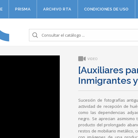
E
PRISMA
ARCHIVO RTA
CONDICIONES DE USO
VIDEO
[Auxiliares pa
Inmigrantes y
Sucesión de fotografías antig
actividad de recepción de hué
como las dependencias adyac
negro. Se aprecian asimismo to
producto del prolongado aband
restos de mobiliario metálico,
con imágenes de una producc