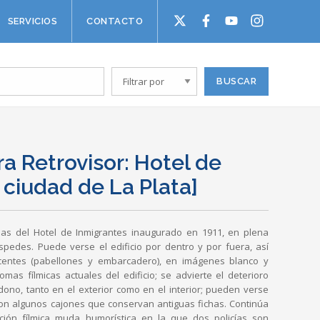
SERVICIOS
CONTACTO
ra Retrovisor: Hotel de
 ciudad de La Plata]
uas del Hotel de Inmigrantes inaugurado en 1911, en plena
spedes. Puede verse el edificio por dentro y por fuera, así
entes (pabellones y embarcadero), en imágenes blanco y
mas fílmicas actuales del edificio; se advierte el deterioro
ono, tanto en el exterior como en el interior; pueden verse
 con algunos cajones que conservan antiguas fichas. Continúa
ión fílmica muda humorística en la que dos policías son