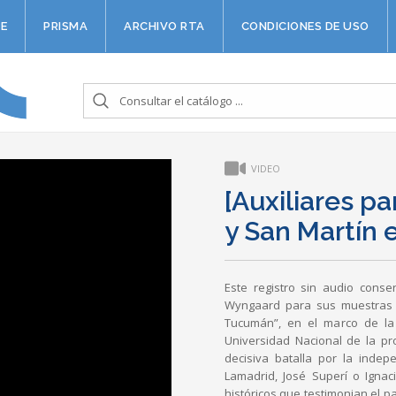
E
PRISMA
ARCHIVO RTA
CONDICIONES DE USO
VIDEO
[Auxiliares p
y San Martín
Este registro sin audio conse
Wyngaard para sus muestras d
Tucumán”, en el marco de la p
Universidad Nacional de la pr
decisiva batalla por la inde
Lamadrid, José Superí o Igna
históricos que testimonian el 