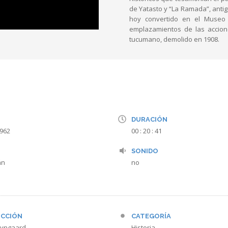
de Yatasto y “La Ramada”, anti
hoy convertido en el Museo
emplazamientos de las accione
tucumano, demolido en 1908.
DURACIÓN
1962
00 : 20 : 41
SONIDO
án
no
CCIÓN
CATEGORÍA
Wyngaard
Historia