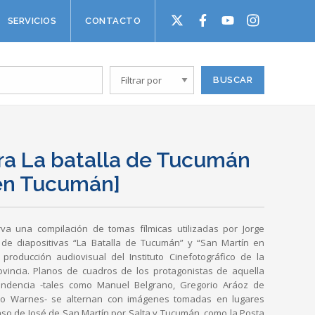
SERVICIOS
CONTACTO
ara La batalla de Tucumán
 en Tucumán]
rva una compilación de tomas fílmicas utilizadas por Jorge
e diapositivas “La Batalla de Tucumán” y “San Martín en
roducción audiovisual del Instituto Cinefotográfico de la
ovincia. Planos de cuadros de los protagonistas de aquella
pendencia -tales como Manuel Belgrano, Gregorio Aráoz de
cio Warnes- se alternan con imágenes tomadas en lugares
paso de José de San Martín por Salta y Tucumán, como la Posta