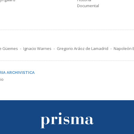
Documental
de Güemes
Ignacio Warnes
Gregorio Aráoz de Lamadrid
Napoleón 
RIA ARCHIVISTICA
io