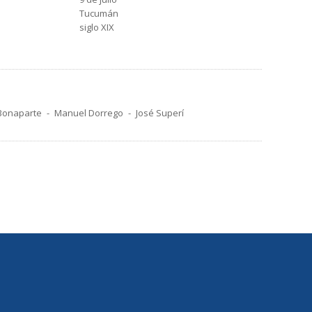
Tucumán
siglo XIX
Bonaparte
Manuel Dorrego
José Superí