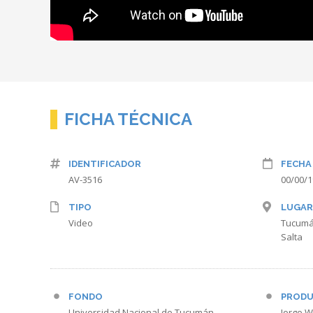
FICHA TÉCNICA
IDENTIFICADOR
FECHA
AV-3516
00/00/
TIPO
LUGAR
Video
Tucum
Salta
FONDO
PRODU
Universidad Nacional de Tucumán
Jorge 