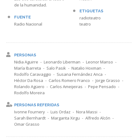
de la humanidad.
ETIQUETAS
FUENTE
radioteatro
Radio Nacional
teatro
PERSONAS
Nidia Aguirre
Leonardo Liberman
Leonor Manso
María Ibarreta
Salo Pasik
Natalio Hoxman
Rodolfo Caravaggio
Susana Fernández Anca
Héctor Da Rosa
Carlos Romero Franco
Jorge Grasso
Rolando Agüero
Carlos Ameijeiras
Pepe Pensado
Rodolfo Moreira
PERSONAS REFERIDAS
Ivonne Fournery
Luis Ordaz
Nora Massi
Sarah Bernhardt
Margarita Xirgu
Alfredo Alcón
Omar Grasso