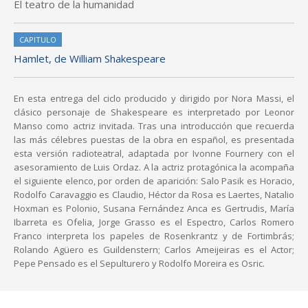
El teatro de la humanidad
CAPITULO
Hamlet, de William Shakespeare
En esta entrega del ciclo producido y dirigido por Nora Massi, el
clásico personaje de Shakespeare es interpretado por Leonor
Manso como actriz invitada. Tras una introducción que recuerda
las más célebres puestas de la obra en español, es presentada
esta versión radioteatral, adaptada por Ivonne Fournery con el
asesoramiento de Luis Ordaz. A la actriz protagónica la acompaña
el siguiente elenco, por orden de aparición: Salo Pasik es Horacio,
Rodolfo Caravaggio es Claudio, Héctor da Rosa es Laertes, Natalio
Hoxman es Polonio, Susana Fernández Anca es Gertrudis, María
Ibarreta es Ofelia, Jorge Grasso es el Espectro, Carlos Romero
Franco interpreta los papeles de Rosenkrantz y de Fortimbrás;
Rolando Agüero es Guildenstern; Carlos Ameijeiras es el Actor;
Pepe Pensado es el Sepulturero y Rodolfo Moreira es Osric.