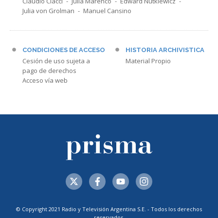
Claudio Ciacci
Julia Marenco
Edward Nutkiewicz
Julia von Grolman
Manuel Cansino
CONDICIONES DE ACCESO
HISTORIA ARCHIVISTICA
Cesión de uso sujeta a
Material Propio
pago de derechos
Acceso vía web
© Copyright 2021 Radio y Televisión Argentina S.E. - Todos los derechos
reservados.