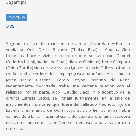
Lagartijas
CAPITULO
Dos
Segundo capítulo de la miniserie del ciclo de Oscar Barney Finn. La
vuelta de Odile De La Rochelle (Thelma Biral) al Country Club
Lagartijas hace revivir el romance que sostuvo con Gabriel
(Federico Luppi), marido de Ema (Julia von Grolman). Nené Cámpora
(China Zorrilla) siente revivir su antiguo odio hacia Odile y así se lo
confiesa al sacerdote del complejo (Oscar Martínez). Asimismo, la
joven María Rizzone (Carola Reyna), sobrina de Nené
recientemente divorciada, traba una cercana relación con el
religioso. Por su parte, Aldo (Claudio Ciacci), hijo adoptivo de la
difunta Estrella Lagos, se instala furtivamente en la sala de
instrumentos musicales que fuera del fallecido Mauricio, hijo de
Estrella y ex marido de Odile, cuyo suicidio tiempo atrás había
conmovido a la familia. En el cierre del capítulo, una amenazadora
misiva anónima que recibe Nené es demasiado para su corazón
enfermo.