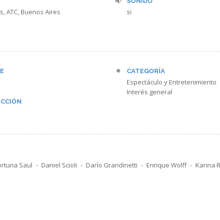
SONIDO
s, ATC, Buenos Aires
si
E
CATEGORÍA
Espectáculo y Entretenimiento
Interés general
CCIÓN
ortuna Saul
Daniel Scioli
Darío Grandinetti
Enrique Wolff
Karina R