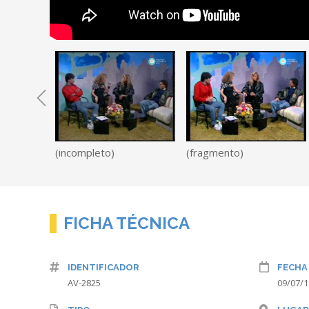
(incompleto)
(fragmento)
FICHA TÉCNICA
IDENTIFICADOR
FECHA
AV-2825
09/07/