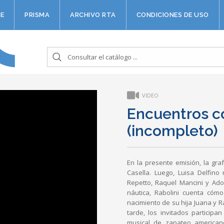
E
PRISMA
ARCHIVO RTA
CONDICIONES DE USO
VIDEO
Encuentros c
(incompleto)
En la presente emisión, la gra
Casella. Luego, Luisa Delfino 
Repetto, Raquel Mancini y Adol
náutica, Rabolini cuenta cóm
nacimiento de su hija Juana y
tarde, los invitados participa
musical de zapateo american