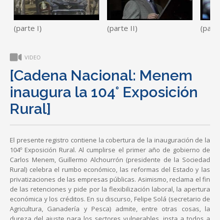
(parte I)
(parte II)
(parte
VIDEO
[Cadena Nacional: Menem
inaugura la 104° Exposición
Rural]
El presente registro contiene la cobertura de la inauguración de la
104º Exposición Rural. Al cumplirse el primer año de gobierno de
Carlos Menem, Guillermo Alchourrón (presidente de la Sociedad
Rural) celebra el rumbo económico, las reformas del Estado y las
privatizaciones de las empresas públicas. Asimismo, reclama el fin
de las retenciones y pide por la flexibilización laboral, la apertura
económica y los créditos. En su discurso, Felipe Solá (secretario de
Agricultura, Ganadería y Pesca) admite, entre otras cosas, la
dureza del ajuste para los sectores vulnerables, insta a todos a