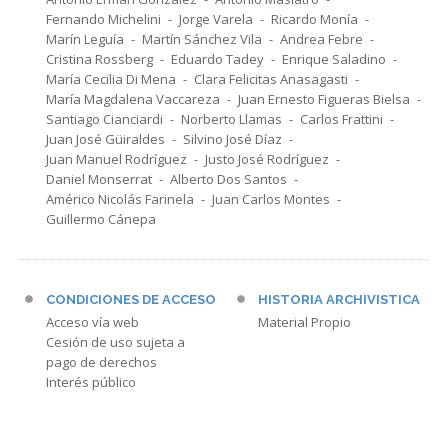
Fernando Michelini
Jorge Varela
Ricardo Monía
Marín Leguía
Martín Sánchez Vila
Andrea Febre
Cristina Rossberg
Eduardo Tadey
Enrique Saladino
María Cecilia Di Mena
Clara Felicitas Anasagasti
María Magdalena Vaccareza
Juan Ernesto Figueras Bielsa
Santiago Cianciardi
Norberto Llamas
Carlos Frattini
Juan José Güiraldes
Silvino José Díaz
Juan Manuel Rodríguez
Justo José Rodríguez
Daniel Monserrat
Alberto Dos Santos
Américo Nicolás Farinela
Juan Carlos Montes
Guillermo Cánepa
CONDICIONES DE ACCESO
HISTORIA ARCHIVISTICA
Acceso vía web
Material Propio
Cesión de uso sujeta a
pago de derechos
Interés público