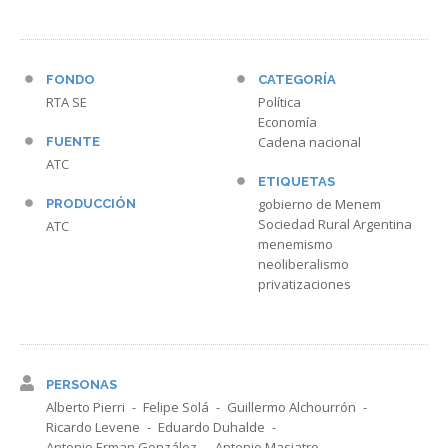
FONDO
CATEGORÍA
RTA SE
Política
Economía
Cadena nacional
FUENTE
ATC
ETIQUETAS
gobierno de Menem
PRODUCCIÓN
Sociedad Rural Argentina
ATC
menemismo
neoliberalismo
privatizaciones
PERSONAS
Alberto Pierri
Felipe Solá
Guillermo Alchourrón
Ricardo Levene
Eduardo Duhalde
Antonio Erman González
Antonio Masiatro