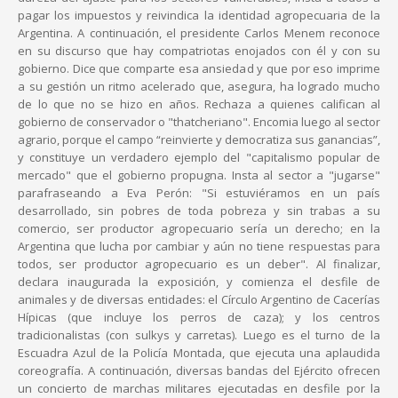
pagar los impuestos y reivindica la identidad agropecuaria de la
Argentina. A continuación, el presidente Carlos Menem reconoce
en su discurso que hay compatriotas enojados con él y con su
gobierno. Dice que comparte esa ansiedad y que por eso imprime
a su gestión un ritmo acelerado que, asegura, ha logrado mucho
de lo que no se hizo en años. Rechaza a quienes califican al
gobierno de conservador o "thatcheriano". Encomia luego al sector
agrario, porque el campo “reinvierte y democratiza sus ganancias”,
y constituye un verdadero ejemplo del "capitalismo popular de
mercado" que el gobierno propugna. Insta al sector a "jugarse"
parafraseando a Eva Perón: "Si estuviéramos en un país
desarrollado, sin pobres de toda pobreza y sin trabas a su
comercio, ser productor agropecuario sería un derecho; en la
Argentina que lucha por cambiar y aún no tiene respuestas para
todos, ser productor agropecuario es un deber". Al finalizar,
declara inaugurada la exposición, y comienza el desfile de
animales y de diversas entidades: el Círculo Argentino de Cacerías
Hípicas (que incluye los perros de caza); y los centros
tradicionalistas (con sulkys y carretas). Luego es el turno de la
Escuadra Azul de la Policía Montada, que ejecuta una aplaudida
coreografía. A continuación, diversas bandas del Ejército ofrecen
un concierto de marchas militares ejecutadas en desfile por la