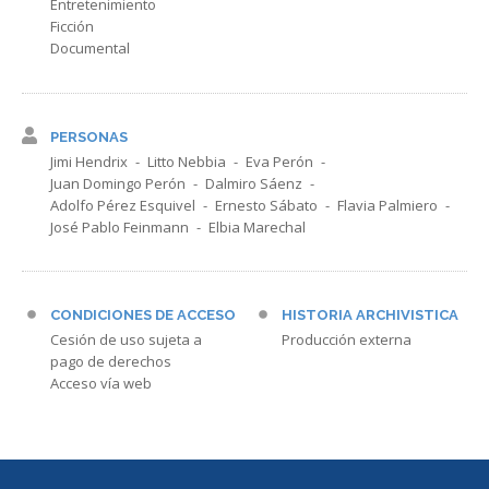
Entretenimiento
Ficción
Documental
PERSONAS
Jimi Hendrix
Litto Nebbia
Eva Perón
Juan Domingo Perón
Dalmiro Sáenz
Adolfo Pérez Esquivel
Ernesto Sábato
Flavia Palmiero
José Pablo Feinmann
Elbia Marechal
CONDICIONES DE ACCESO
HISTORIA ARCHIVISTICA
Cesión de uso sujeta a
Producción externa
pago de derechos
Acceso vía web