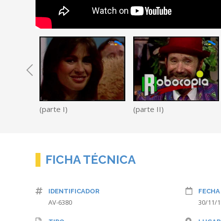
(parte I)
(parte II)
FICHA TÉCNICA
IDENTIFICADOR
FECHA
AV-6380
30/11/