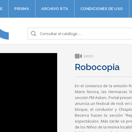
E
PRISMA
ARCHIVO RTA
CONDICIONES DE USO
VIDEO
Robocopia
En el comienzo de la emisión Ra
Mario Novoa, las Hermanas Sis
sección FM Asken, Portal present
anuncia un festival de rock en 
bloque, el conductor y Chispi
Becerra hacen la sección “Re
espectáculos. Más tarde se pro
de los Niños de la misma locali