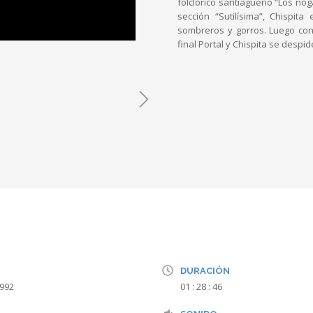
folclórico santiagueño “Los no
sección “Sutilísima”, Chispi
sombreros y gorros. Luego cont
final Portal y Chispita se despid
DURACIÓN
1992
01 : 28 : 46