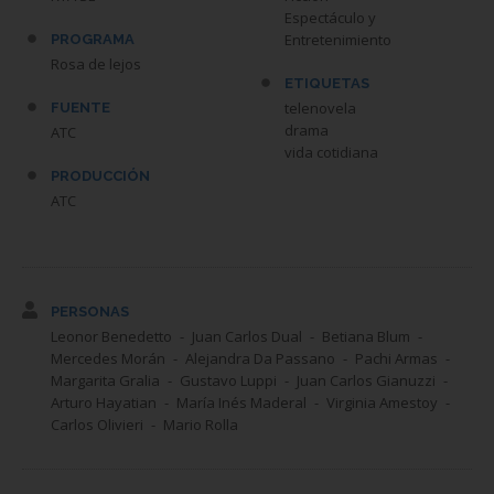
Espectáculo y
Entretenimiento
PROGRAMA
Rosa de lejos
ETIQUETAS
telenovela
FUENTE
drama
ATC
vida cotidiana
PRODUCCIÓN
ATC
PERSONAS
Leonor Benedetto
Juan Carlos Dual
Betiana Blum
Mercedes Morán
Alejandra Da Passano
Pachi Armas
Margarita Gralia
Gustavo Luppi
Juan Carlos Gianuzzi
Arturo Hayatian
María Inés Maderal
Virginia Amestoy
Carlos Olivieri
Mario Rolla