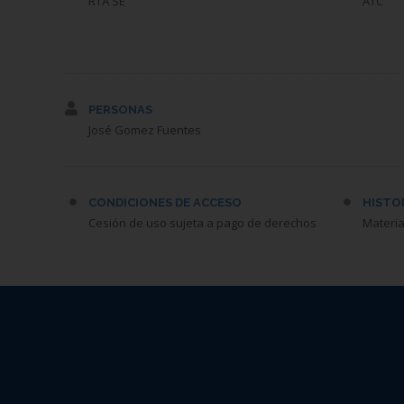
RTA SE
ATC
PERSONAS
José Gomez Fuentes
CONDICIONES DE ACCESO
HISTO
Cesión de uso sujeta a pago de derechos
Materia