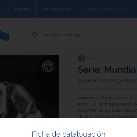
E
PRISMA
ARCHIVO RTA
CONDICIONES DE USO
FOTO
Serie: Mundia
Subserie: Fútbol Argentina 
Argentina enfrenta a Perú el 
fútbol. En la imagen, Leopol
fotografía de un autor desco
Mundial 78, material destinad
mismo material gráfico util
deportivo. Los autores de las 
Ficha de catalogación
equipo que encabezó Erich Ba