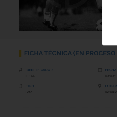
FICHA TÉCNICA (EN PROCESO 
IDENTIFICADOR
FECHA
IF-144
00/00/
TIPO
LUGAR
Foto
Rosario