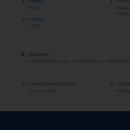
FONDO
CATEG
RTA SE
Deport
Cobertu
FUENTE
A78TV
PERSONAS
Leopoldo Jacinto Luque
Rodulfo Manzo
Alfredo Que
CONDICIONES DE ACCESO
HISTO
Acceso vía web
Materia