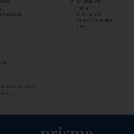
ORÍA
ETIQUETAS
e
fútbol
ra especial
Mundial 1978
selección argentina
Perú
sada
RIA ARCHIVISTICA
l Propio