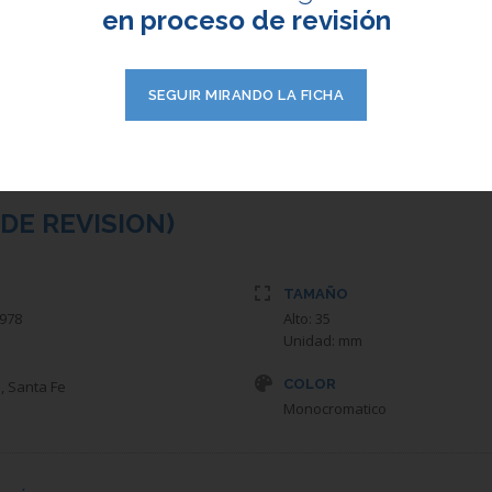
Fred Joch, Thomas Metelmann
en proceso de revisión
exceptúan las de las paginas 
paginas 39, 41 y 43, de Claudi
(Argentina).
SEGUIR MIRANDO LA FICHA
DE REVISION)
TAMAÑO
1978
Alto: 35
Unidad: mm
COLOR
, Santa Fe
Monocromatico