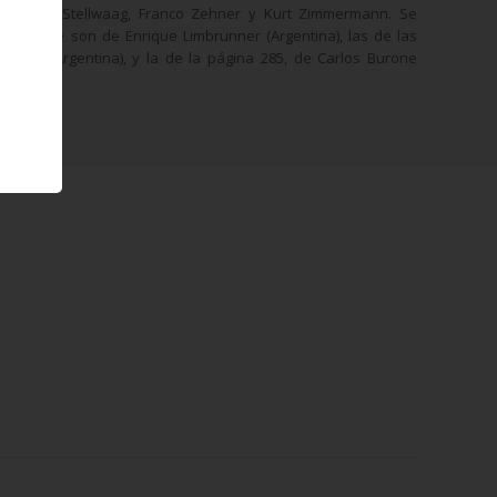
, Jochen Stellwaag, Franco Zehner y Kurt Zimmermann. Se
52-71 que son de Enrique Limbrunner (Argentina), las de las
o Sala (Argentina), y la de la página 285, de Carlos Burone