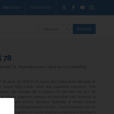
SERVICIOS
CONTACTO
l 78
mundial 78. Reproducciones Libro de Oro Bonafide.
21 de junio de 1978 en el marco del Campeonato Mundial de
do Luque logra pasar entre dos jugadores peruanos. Esta
nocido, fue tomada del la página 253 del Libro de Oro del
o al público argentino editado por Bonafide SAIC tomando el
izado para una edición alemana dedicada al mismo evento
fotografías correspondientes al libro, fueron tomadas por un
umann, integrado con Dieter Baumann, Hannelore Baumann,