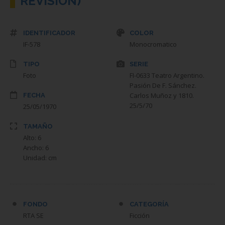
REVISION)
IDENTIFICADOR
COLOR
IF-578
Monocromatico
TIPO
SERIE
Foto
FI-0633 Teatro Argentino.
Pasión De F. Sánchez.
Carlos Muñoz y 1810.
FECHA
25/5/70
25/05/1970
TAMAÑO
Alto: 6
Ancho: 6
Unidad: cm
FONDO
CATEGORÍA
RTA SE
Ficción