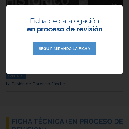
Ficha de catalogación
en proceso de revisión
FOTO
Serie: Teatro Argentino.
Pasión De F. Sánchez. Carlos
SEGUIR MIRANDO LA FICHA
Muñoz y 1810.
CAPITULO
La Pasión de Florencio Sánchez
FICHA TÉCNICA (EN PROCESO DE