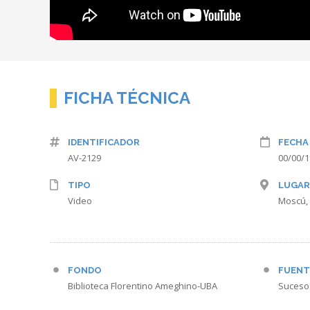
FICHA TÉCNICA
IDENTIFICADOR
FECHA
AV-2129
00/00/
TIPO
LUGAR
Video
Moscú,
FONDO
FUENT
Biblioteca Florentino Ameghino-UBA
Suceso