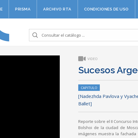
E
PRISMA
ARCHIVO RTA
CONDICIONES DE USO
VIDEO
Sucesos Arge
CAPITULO
[Nadezhda Pavlova y Vyaches
Ballet]
Reporte sobre el II Concurso Int
Bolshoi de la ciudad de Moscú
imágenes muestra la fachada d