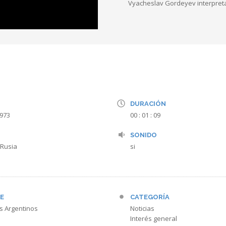
Vyacheslav Gordeyev interpretan
DURACIÓN
1973
00 : 01 : 09
SONIDO
 Rusia
si
E
CATEGORÍA
s Argentinos
Noticias
Interés general