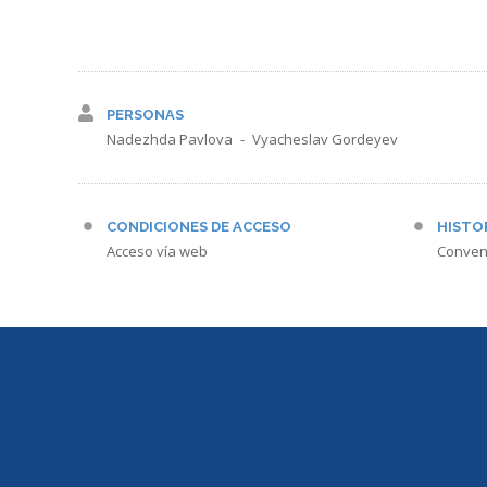
PERSONAS
Nadezhda Pavlova
Vyacheslav Gordeyev
CONDICIONES DE ACCESO
HISTO
Acceso vía web
Conven