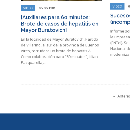
VIDEO
0
VIDEO
00/00/1981
Sucesos
[Auxiliares para 60 minutos:
(incomp
Brote de casos de hepatitis en
Mayor Buratovich]
Informe so
la Empresa
En la localidad de Mayor Buratovich, Partido
(ENTel). Se
de Villarino, al sur de la provincia de Buenos
Nacional de
Aires, recrudece un brote de hepatitis A.
moderniza,
Como colaboración para “60 minutos”, Lilian
Pasquarella,…
Anterio