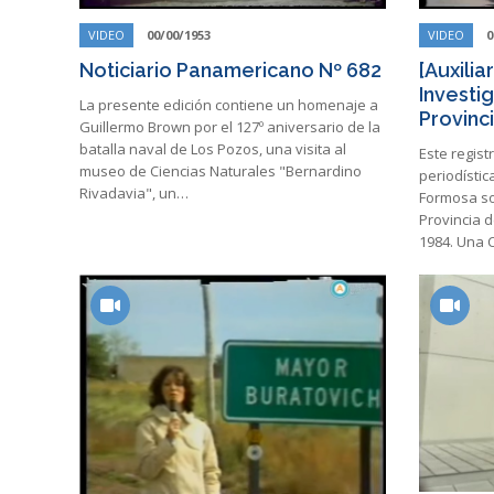
VIDEO
00/00/1953
VIDEO
0
Noticiario Panamericano Nº 682
[Auxilia
Investi
La presente edición contiene un homenaje a
Provinc
Guillermo Brown por el 127º aniversario de la
batalla naval de Los Pozos, una visita al
Este regist
museo de Ciencias Naturales "Bernardino
periodístic
Rivadavia", un…
Formosa so
Provincia d
1984. Una C