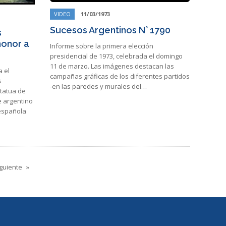
VIDEO
11/03/1973
Sucesos Argentinos N° 1790
s
honor a
Informe sobre la primera elección
presidencial de 1973, celebrada el domingo
11 de marzo. Las imágenes destacan las
a el
campañas gráficas de los diferentes partidos
s
-en las paredes y murales del…
statua de
e argentino
 española
guiente