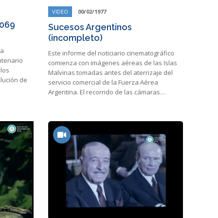
VIDEO
00/02/1977
1069
Sucesos Argentinos
(incompleto)
la
Este informe del noticiario cinematográfico
ntenario
comienza con imágenes aéreas de las Islas
 los
Malvinas tomadas antes del aterrizaje del
olución de
servicio comercial de la Fuerza Aérea
Argentina. El recorrido de las cámaras…