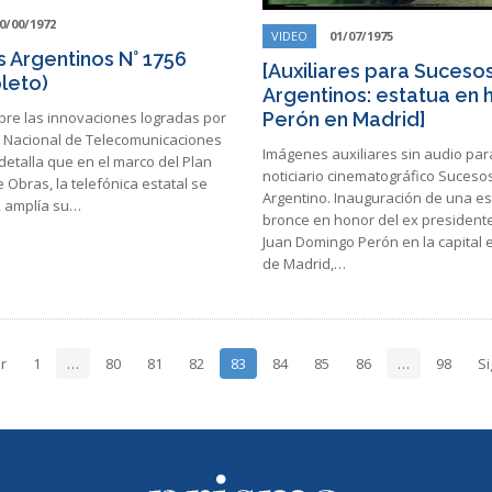
0/00/1972
VIDEO
01/07/1975
 Argentinos N° 1756
[Auxiliares para Suceso
leto)
Argentinos: estatua en 
bre las innovaciones logradas por
Perón en Madrid]
 Nacional de Telecomunicaciones
Imágenes auxiliares sin audio par
 detalla que en el marco del Plan
noticiario cinematográfico Suceso
 Obras, la telefónica estatal se
Argentino. Inauguración de una e
 amplía su…
bronce en honor del ex president
Juan Domingo Perón en la capital
de Madrid,…
r
1
…
80
81
82
83
84
85
86
…
98
Si