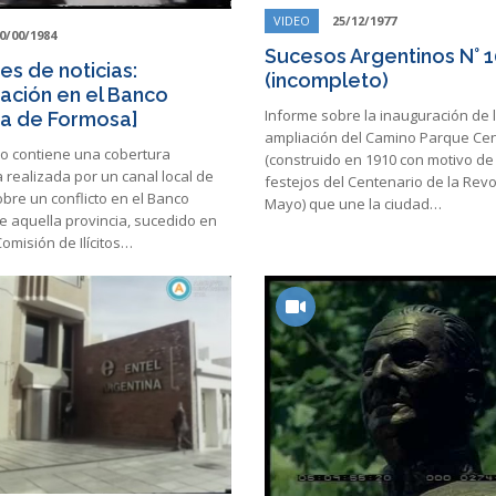
VIDEO
25/12/1977
0/00/1984
Sucesos Argentinos N° 
res de noticias:
(incompleto)
gación en el Banco
Informe sobre la inauguración de 
ia de Formosa]
ampliación del Camino Parque Ce
ro contiene una cobertura
(construido en 1910 con motivo de
a realizada por un canal local de
festejos del Centenario de la Rev
bre un conflicto en el Banco
Mayo) que une la ciudad…
e aquella provincia, sucedido en
omisión de Ilícitos…