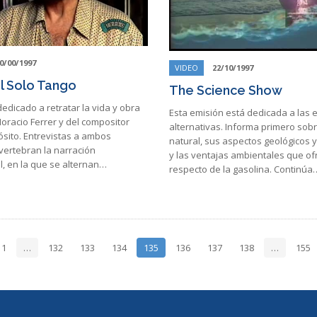
0/00/1997
VIDEO
22/10/1997
l Solo Tango
The Science Show
dicado a retratar la vida y obra
Esta emisión está dedicada a las 
oracio Ferrer y del compositor
alternativas. Informa primero sobr
pósito. Entrevistas a ambos
natural, sus aspectos geológicos y
vertebran la narración
y las ventajas ambientales que of
, en la que se alternan…
respecto de la gasolina. Continúa
1
…
132
133
134
135
136
137
138
…
155