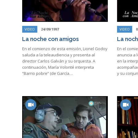
VIDEO
24/09/1997
VIDEO
0
La noche con amigos
La noch
En el comienzo de esta emisión, Lionel Godoy
En el comi
saluda a la teleaudiencia y presenta al
anuncia a 
director Carlos Galván y su orquesta. A
en la inter
continuación, María Volonté interpreta
acompañado
“Barrio pobre” (de García…
y su conju