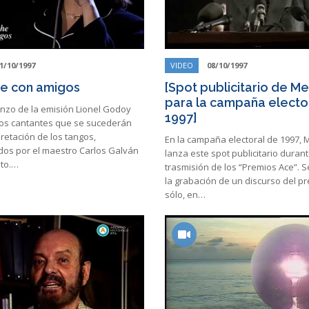
1/10/1997
VIDEO
08/10/1997
e con amigos
[Spot publicitario de 
para la campaña electo
enzo de la emisión Lionel Godoy
1997]
los cantantes que se sucederán
pretación de los tangos,
En la campaña electoral de 1997,
s por el maestro Carlos Galván
lanza este spot publicitario durant
nto.…
trasmisión de los “Premios Ace”. S
la grabación de un discurso del p
sólo, en…