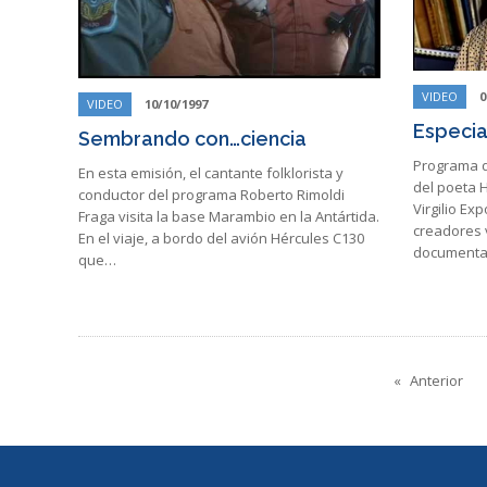
VIDEO
0
VIDEO
10/10/1997
Especia
Sembrando con…ciencia
Programa de
En esta emisión, el cantante folklorista y
del poeta H
conductor del programa Roberto Rimoldi
Virgilio Ex
Fraga visita la base Marambio en la Antártida.
creadores 
En el viaje, a bordo del avión Hércules C130
documental
que…
Anterior