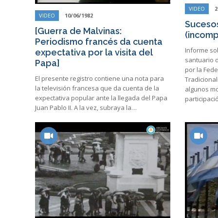
VIDEO
2
VIDEO
10/06/1982
Sucesos
[Guerra de Malvinas:
(incomp
Periodismo francés da cuenta
Informe sob
expectativa por la visita del
santuario d
Papa]
por la Fed
El presente registro contiene una nota para
Tradiciona
la televisión francesa que da cuenta de la
algunos mo
expectativa popular ante la llegada del Papa
participac
Juan Pablo II. A la vez, subraya la…