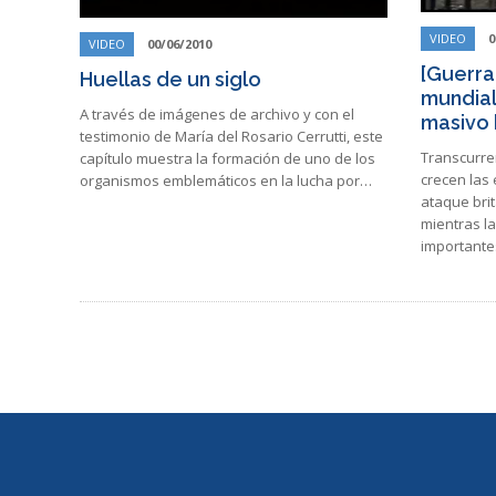
VIDEO
0
VIDEO
00/06/2010
[Guerra
Huellas de un siglo
mundial
A través de imágenes de archivo y con el
masivo 
testimonio de María del Rosario Cerrutti, este
Transcurren
capítulo muestra la formación de uno de los
crecen las
organismos emblemáticos en la lucha por…
ataque bri
mientras la
importantes