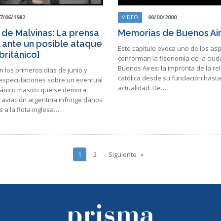
7/06/1982
VIDEO
00/00/2000
 de Malvinas: La prensa
Memorias de Buenos Ai
 ante un posible ataque
Este capítulo evoca uno de los as
británico]
conforman la fisonomía de la ciu
Buenos Aires: la impronta de la rel
 los primeros días de junio y
católica desde su fundación hasta
 especulaciones sobre un eventual
actualidad. De…
tánico masivo que se demora
 aviación argentina infringe daños
 a la flota inglesa…
1
2
Siguiente