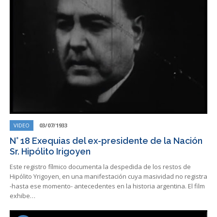
VIDEO
03/07/1933
N° 18 Exequias del ex-presidente de la Nación
Sr. Hipólito Irigoyen
Este registro fílmico documenta la despedida de los restos de
Hipólito Yrigoyen, en una manifestación cuya masividad no registra
-hasta ese momento- antecedentes en la historia argentina. El film
exhibe…