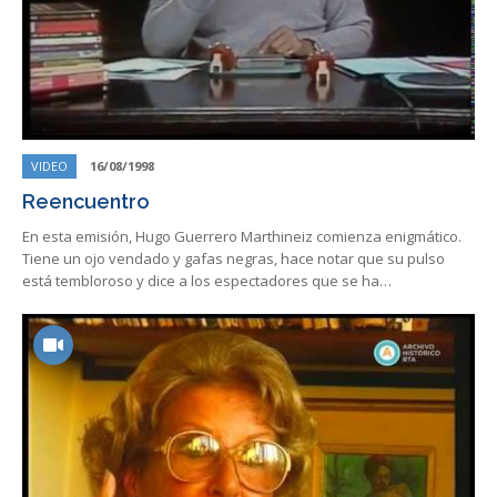
VIDEO
16/08/1998
Reencuentro
En esta emisión, Hugo Guerrero Marthineiz comienza enigmático.
Tiene un ojo vendado y gafas negras, hace notar que su pulso
está tembloroso y dice a los espectadores que se ha…