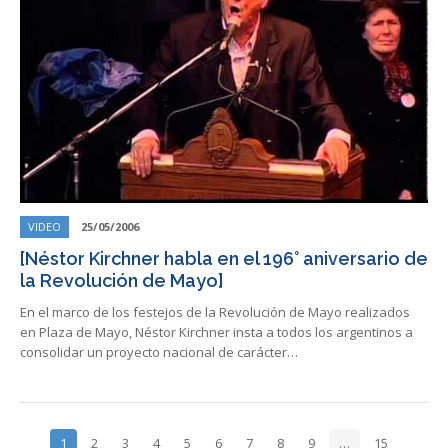
VIDEO
25/05/2006
[Néstor Kirchner habla en el 196° aniversario de
la Revolución de Mayo]
En el marco de los festejos de la Revolución de Mayo realizados
en Plaza de Mayo, Néstor Kirchner insta a todos los argentinos a
consolidar un proyecto nacional de carácter…
1
2
3
4
5
6
7
8
9
…
15