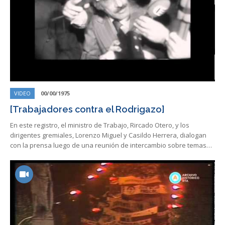
VIDEO
00/00/1975
[Trabajadores contra el Rodrigazo]
En este registro, el ministro de Trabajo, Rircado Otero, y los
dirigentes gremiales, Lorenzo Miguel y Casildo Herrera, dialogan
con la prensa luego de una reunión de intercambio sobre temas…