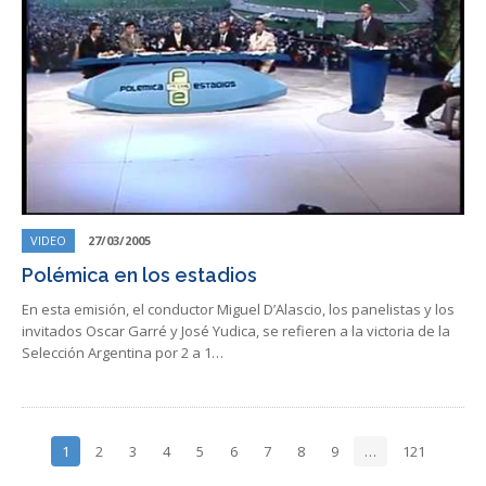
VIDEO
27/03/2005
Polémica en los estadios
En esta emisión, el conductor Miguel D’Alascio, los panelistas y los
invitados Oscar Garré y José Yudica, se refieren a la victoria de la
Selección Argentina por 2 a 1…
1
2
3
4
5
6
7
8
9
…
121