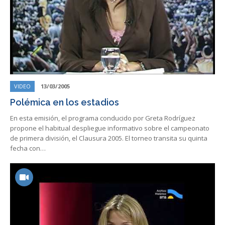
VIDEO
13/03/2005
Polémica en los estadios
En esta emisión, el programa conducido por Greta Rodríguez
propone el habitual despliegue informativo sobre el campeonato
de primera división, el Clausura 2005. El torneo transita su quinta
fecha con…