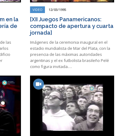
VIDEO
12/03/1995
m en la
[XII Juegos Panamericanos:
ría de
compacto de apertura y cuarta
jornada]
de las
Imágenes de la ceremonia inaugural en el
arlos
estadio mundialista de Mar del Plata, con la
ificio
presencia de las máximas autoridades
er
argentinas y el ex futbolista brasileño Pelé
como figura invitada.…