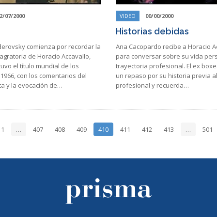
2/07/2000
VIDEO
00/00/2000
Historias debidas
derovsky comienza por recordar la
Ana Cacopardo recibe a Horacio A
gratoria de Horacio Accavallo,
para conversar sobre su vida per
vo el título mundial de los
trayectoria profesional. El ex box
1966, con los comentarios del
un repaso por su historia previa a
ta y la evocación de…
profesional y recuerda…
1
…
407
408
409
410
411
412
413
…
501