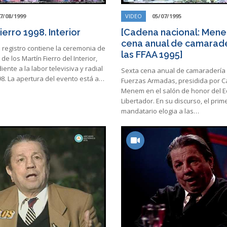
7/08/1999
VIDEO
05/07/1995
ierro 1998. Interior
[Cadena nacional: Mene
cena anual de camarade
 registro contiene la ceremonia de
las FFAA 1995]
de los Martín Fierro del Interior,
ente a la labor televisiva y radial
Sexta cena anual de camaradería 
8. La apertura del evento está a…
Fuerzas Armadas, presidida por C
Menem en el salón de honor del Ed
Libertador. En su discurso, el prim
mandatario elogia a las…