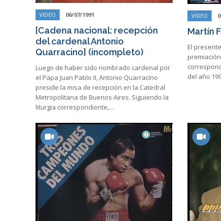
VIDEO
06/07/1991
VIDEO
0
[Cadena nacional: recepción
Martín F
del cardenal Antonio
El presente
Quarracino] (incompleto)
premiación 
correspondi
Luego de haber sido nombrado cardenal por
del año 199
el Papa Juan Pablo II, Antonio Quarracino
preside la misa de recepción en la Catedral
Metropolitana de Buenos Aires. Siguiendo la
liturgia correspondiente,…