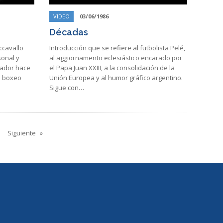
VIDEO
03/06/1986
Décadas
ccavallo
Introducción que se refiere al futbolista Pelé,
sonal y
al aggiornamento eclesiástico encarado por
eador hace
el Papa Juan XXIII, a la consolidación de la
l boxeo
Unión Europea y al humor gráfico argentino.
Sigue con…
Siguiente