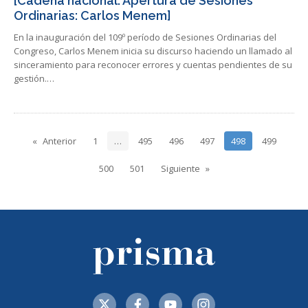
[Cadena nacional: Apertura de Sesiones
Ordinarias: Carlos Menem]
En la inauguración del 109º período de Sesiones Ordinarias del
Congreso, Carlos Menem inicia su discurso haciendo un llamado al
sinceramiento para reconocer errores y cuentas pendientes de su
gestión.…
Anterior
1
…
495
496
497
498
499
500
501
Siguiente