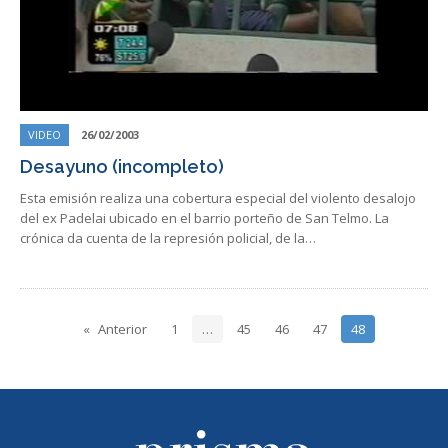
VIDEO
26/02/2003
Desayuno (incompleto)
Esta emisión realiza una cobertura especial del violento desalojo
del ex Padelai ubicado en el barrio porteño de San Telmo. La
crónica da cuenta de la represión policial, de la…
Anterior
1
…
45
46
47
48