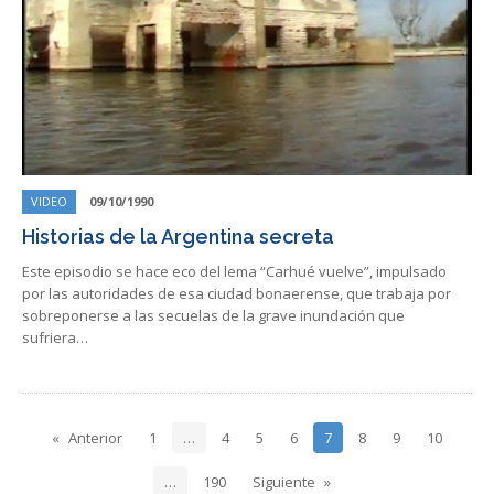
VIDEO
09/10/1990
Historias de la Argentina secreta
Este episodio se hace eco del lema “Carhué vuelve”, impulsado
por las autoridades de esa ciudad bonaerense, que trabaja por
sobreponerse a las secuelas de la grave inundación que
sufriera…
Anterior
1
…
4
5
6
7
8
9
10
…
190
Siguiente