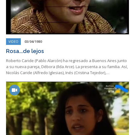
VIDEO
03/04/1980
Rosa...de lejos
Roberto Caride (Pablo Alarcón) ha regresado a Buenos Aires junto
a su nueva pareja, Débora (Ilda Arce). La presenta a su familia. Así,
Nicolás Caride (Alfredo Iglesias), Inés (Cristina Tejedor),…