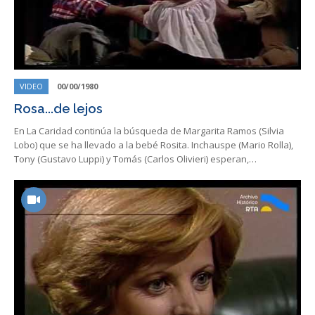
VIDEO
00/00/1980
Rosa...de lejos
En La Caridad continúa la búsqueda de Margarita Ramos (Silvia
Lobo) que se ha llevado a la bebé Rosita. Inchauspe (Mario Rolla),
Tony (Gustavo Luppi) y Tomás (Carlos Olivieri) esperan,…