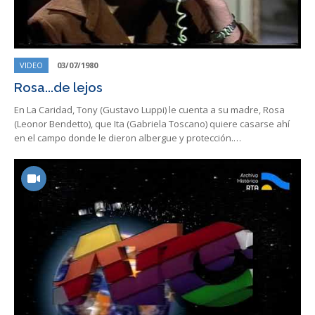
VIDEO
03/07/1980
Rosa...de lejos
En La Caridad, Tony (Gustavo Luppi) le cuenta a su madre, Rosa
(Leonor Bendetto), que Ita (Gabriela Toscano) quiere casarse ahí
en el campo donde le dieron albergue y protección.…