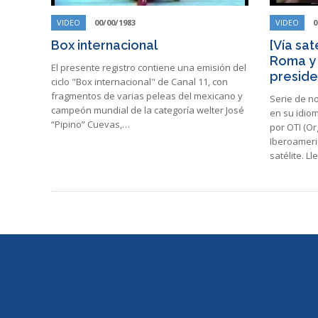
VIDEO
00/00/1983
VIDEO
0
Box internacional
[Vía sat
Roma y 
El presente registro contiene una emisión del
preside
ciclo "Box internacional" de Canal 11, con
fragmentos de varias peleas del mexicano y
Serie de no
campeón mundial de la categoría welter José
en su idio
“Pipino” Cuevas,…
por OTI (Or
Iberoameri
satélite. L