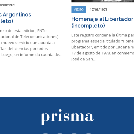
0/00/1978
VIDEO
17/08/1978
 Argentinos
Homenaje al Libertador
leto)
(incompleto)
nzo de esta edición, ENTel
Este registro contiene la última pa
acional de Telecomunicaciones)
programa especial titulado "Home
u nuevo servicio que apunta a
Libertador", emitido por Cadena na
“las deficiencias por todos
17 de agosto de 1978, en conmem
. Luego, un informe da cuenta de…
José de San…