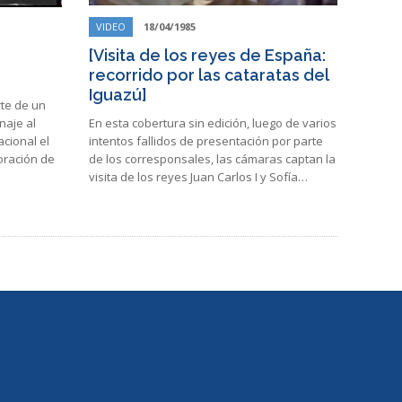
VIDEO
18/04/1985
[Visita de los reyes de España:
recorrido por las cataratas del
Iguazú]
rte de un
naje al
En esta cobertura sin edición, luego de varios
cional el
intentos fallidos de presentación por parte
oración de
de los corresponsales, las cámaras captan la
visita de los reyes Juan Carlos I y Sofía…