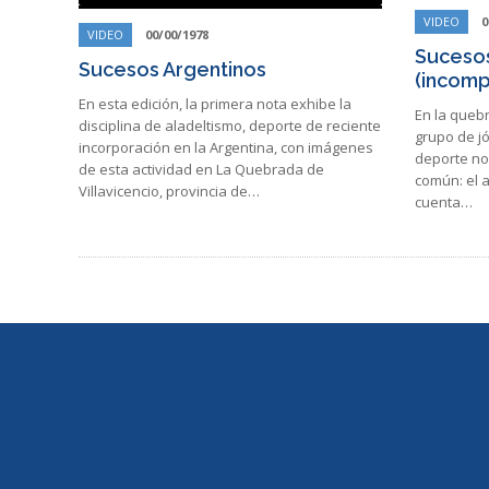
VIDEO
0
VIDEO
00/00/1978
Sucesos
Sucesos Argentinos
(incomp
En esta edición, la primera nota exhibe la
En la queb
disciplina de aladeltismo, deporte de reciente
grupo de jó
incorporación en la Argentina, con imágenes
deporte no
de esta actividad en La Quebrada de
común: el a
Villavicencio, provincia de…
cuenta…