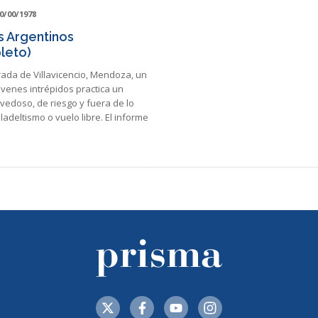
0/00/1978
 Argentinos
leto)
rada de Villavicencio, Mendoza, un
venes intrépidos practica un
vedoso, de riesgo y fuera de lo
ladeltismo o vuelo libre. El informe