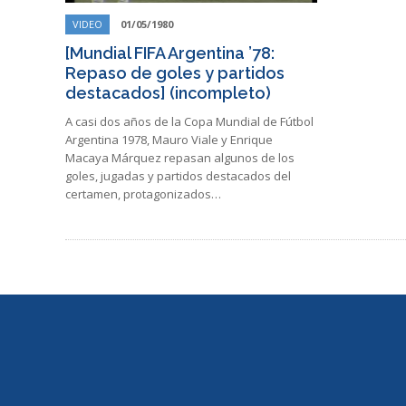
VIDEO
01/05/1980
[Mundial FIFA Argentina ’78:
Repaso de goles y partidos
destacados] (incompleto)
A casi dos años de la Copa Mundial de Fútbol
Argentina 1978, Mauro Viale y Enrique
Macaya Márquez repasan algunos de los
goles, jugadas y partidos destacados del
certamen, protagonizados…