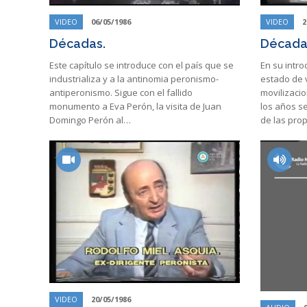
VIDEO
06/05/1986
VIDEO
2
Décadas.
Década
Este capítulo se introduce con el país que se
En su intro
industrializa y a la antinomia peronismo-
estado de v
antiperonismo. Sigue con el fallido
movilizaci
monumento a Eva Perón, la visita de Juan
los años s
Domingo Perón al…
de las pro
VIDEO
20/05/1986