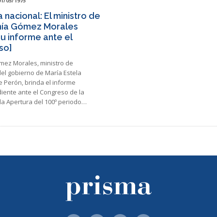
01/05/1975
 nacional: El ministro de
ía Gómez Morales
su informe ante el
so]
mez Morales, ministro de
el gobierno de María Estela
 Perón, brinda el informe
iente ante el Congreso de la
la Apertura del 100º periodo…