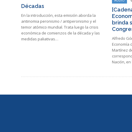
AUDIO
Décadas
[Cadena
En la introducción, esta emisión aborda la
Econom
antinomia peronismo / antiperonismo y el
brinda 
temor atómico mundial. Trata luego la crisis
Congre
económica de comienzos de la década y las
Alfredo Gó
medidas paliativas…
Economía d
Martínez de
correspond
Nación, en 