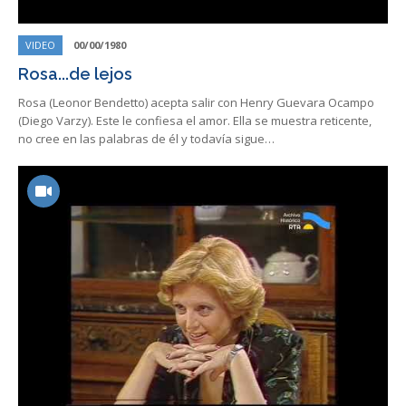
VIDEO
00/00/1980
Rosa...de lejos
Rosa (Leonor Bendetto) acepta salir con Henry Guevara Ocampo
(Diego Varzy). Este le confiesa el amor. Ella se muestra reticente,
no cree en las palabras de él y todavía sigue…