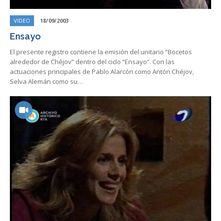
VIDEO
18/09/2003
Ensayo
El presente registro contiene la emisión del unitario “Bocetos
alrededor de Chéjov” dentro del ciclo “Ensayo”. Con las
actuaciones principales de Pablo Alarcón como Antón Chéjov,
Selva Alemán como su…