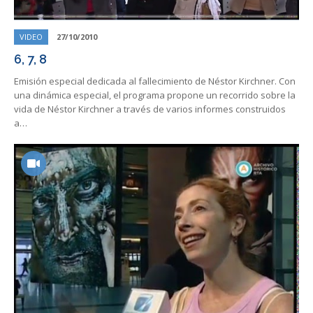
VIDEO
27/10/2010
6, 7, 8
Emisión especial dedicada al fallecimiento de Néstor Kirchner. Con
una dinámica especial, el programa propone un recorrido sobre la
vida de Néstor Kirchner a través de varios informes construidos
a…