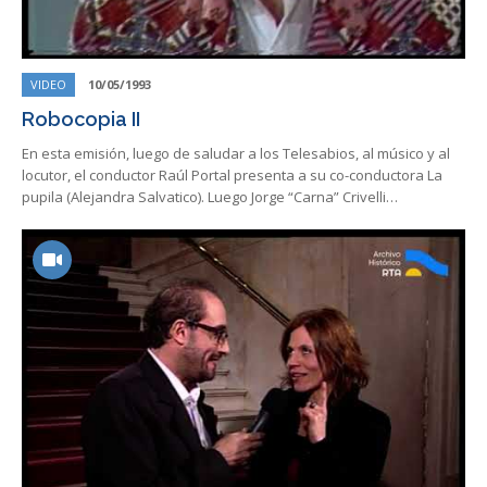
VIDEO
10/05/1993
Robocopia II
En esta emisión, luego de saludar a los Telesabios, al músico y al
locutor, el conductor Raúl Portal presenta a su co-conductora La
pupila (Alejandra Salvatico). Luego Jorge “Carna” Crivelli…