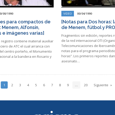
0/00/1990
VIDEO
00/04/1990
ares para compactos de
[Notas para Dos horas: l
: Menem, Alfonsín,
de Menem, fútbol y PR
s e imágenes varias]
Fragmentos sin edición, reportes 
de la red internacional OTI (Organ
 registro contiene material auxiliar
Telecomunicaciones de Iberoaméri
iciero de ATC el cual arranca con
notas para el programa periodísti
el centro porteño, el Monumento
horas”. Los primeros reportes dan
acional a la bandera en Rosario y
asesinato…
1
2
3
4
5
6
7
8
9
…
20
Siguiente