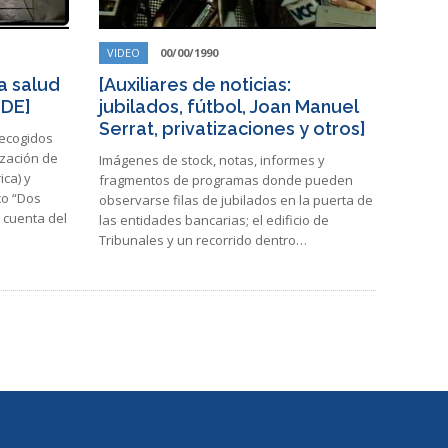
VIDEO
00/00/1990
a salud
[Auxiliares de noticias:
ODE]
jubilados, fútbol, Joan Manuel
Serrat, privatizaciones y otros]
recogidos
ización de
Imágenes de stock, notas, informes y
ca) y
fragmentos de programas donde pueden
co “Dos
observarse filas de jubilados en la puerta de
 cuenta del
las entidades bancarias; el edificio de
Tribunales y un recorrido dentro…