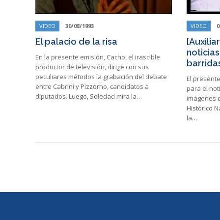
VIDEO
30/08/1993
VIDEO
0
El palacio de la risa
[Auxili
noticias
En la presente emisión, Cacho, el irascible
barrida
productor de televisión, dirige con sus
peculiares métodos la grabación del debate
El presente
entre Cabrini y Pizzorno, candidatos a
para el not
diputados. Luego, Soledad mira la…
imágenes d
Histórico N
la…