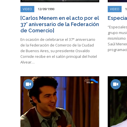
VIDEO
12/09/1990
VIDEO
1
[Carlos Menem en el acto por el
Especia
37° aniversario de la Federación
“Especiales
de Comercio]
grupo musi
mismísimo 
En ocasión de celebrarse el 37° aniversario
Saúl Menen
de la Federación de Comercio de la Ciudad
programaci
de Buenos Aires, su presidente Osvaldo
Cornide recibe en el salón principal del hotel
Alvear…