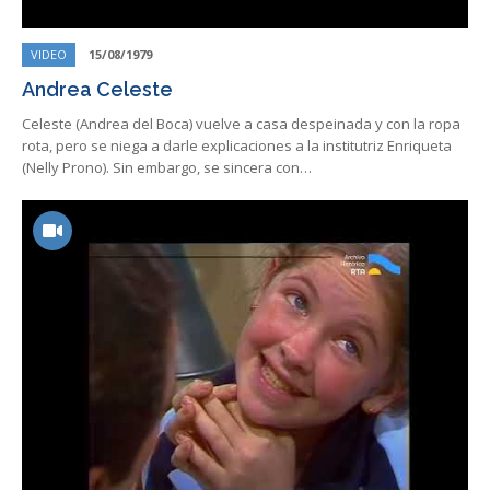
VIDEO
15/08/1979
Andrea Celeste
Celeste (Andrea del Boca) vuelve a casa despeinada y con la ropa
rota, pero se niega a darle explicaciones a la institutriz Enriqueta
(Nelly Prono). Sin embargo, se sincera con…