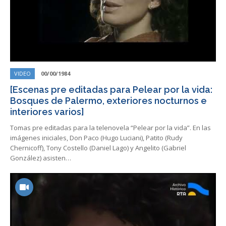
VIDEO
00/00/1984
[Escenas pre editadas para Pelear por la vida:
Bosques de Palermo, exteriores nocturnos e
interiores varios]
Tomas pre editadas para la telenovela “Pelear por la vida”. En las
imágenes iniciales, Don Paco (Hugo Luciani), Patito (Rudy
Chernicoff), Tony Costello (Daniel Lago) y Angelito (Gabriel
González) asisten…