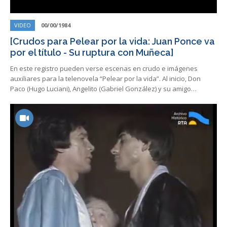
VIDEO
00/00/1984
[Crudos para Pelear por la vida: Juan Ponce va
por el título - Su ruptura con Muñeca]
En este registro pueden verse escenas en crudo e imágenes
auxiliares para la telenovela “Pelear por la vida”. Al inicio, Don
Paco (Hugo Luciani), Angelito (Gabriel González) y su amigo…