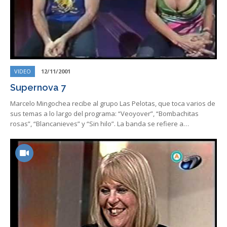
VIDEO
12/11/2001
Supernova 7
Marcelo Mingochea recibe al grupo Las Pelotas, que toca varios de
sus temas a lo largo del programa: “Veoyover”, “Bombachitas
rosas”, “Blancanieves” y “Sin hilo”. La banda se refiere a…