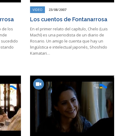
VIDEO
23/08/2007
rrosa
Los cuentos de Fontanarrosa
o de los
En el primer relato del capítulo, Chelo (Luis
onde
Machí) es una periodista de un diario de
o sucedido
Rosario. Un amigo le cuenta que hay un
 estando
lingüística e intelectual japonés, Shoshido
Kamatari…