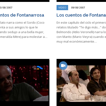
3/08/2007
VIDEO
09/08/2007
ntos de Fontanarrosa
Los cuentos de Fontana
elato narra como el Sordo (Coco
En este capítulo del ciclo el primer
uenta a sus amigos lo que le
relatos titulado "Te digo más..." d
ando sedujo a una bella mujer,
Belmondo (Atilio Veronelli) narra l
smeralda Mitre) para molestar a…
con Marito (Mario Vieyra) cuando
muy mal económicamente…