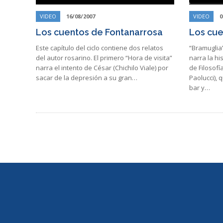
VIDEO
16/08/2007
VIDEO
0
Los cuentos de Fontanarrosa
Los cue
Este capítulo del ciclo contiene dos relatos
“Bramuglia”
del autor rosarino. El primero “Hora de visita”
narra la hi
narra el intento de César (Chichilo Viale) por
de Filosofí
sacar de la depresión a su gran…
Paolucci), 
bar y…