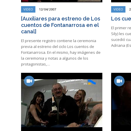
VIDEO
12/04/2007
VIDEO
2
[Auxiliares para estreno de Los
Los cue
cuentos de Fontanarrosa en el
El primer r
canal]
Sily) les c
sucedió cu
El presente registro contiene la ceremonia
Adriana (E
previa al estreno del ciclo Los cuentos de
Fontanarrosa. En el mismo, hay imágenes de
la ceremonia y notas a algunos de los
protagonistas,…