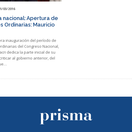
1/03/2016
 nacional: Apertura de
s Ordinarias: Mauricio
era inauguración del período de
rdinarias del Congreso Nacional,
cri dedica la parte inicial de su
riticar al gobierno anterior, del
que…