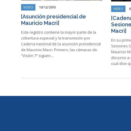
VIDEO
10/12/2015
VIDEO
0
[Asunción presidencial de
[Cadena
Mauricio Macri]
Sesione
Macri]
Este registro contiene la mayor parte de la
cobertura especial y la transmisión por
En su prim
Cadena nacional de la asunción presidencial
Sesiones O
de Mauricio Macri. Primero, las cámaras de
Mauricio Ma
“Visión 7” siguen…
discurso a c
cual dice 