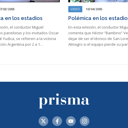
7/03/2005
VIDEO
10/04/2005
a en los estadios
Polémica en los estadio
sión, el conductor Miguel
En esta emisión, el conductor Migu
los panelistas y los invitados Oscar
comenta que Héctor “Bambino” Ve
é Yudica, se refieren a la victoria
dejar de ser el técnico de San Lor
ción Argentina por 2 a 1…
Almagro si el equipo pierde su pa