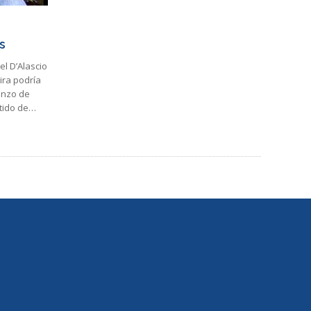
s
el D’Alascio
ira podría
enzo de
rtido de…