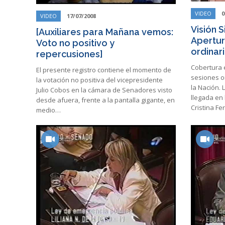
VIDEO
0
VIDEO
17/07/2008
Visión S
[Auxiliares para Mañana vemos:
Apertur
Voto no positivo y
ordinar
repercusiones]
Cobertura 
El presente registro contiene el momento de
sesiones o
la votación no positiva del vicepresidente
la Nación. 
Julio Cobos en la cámara de Senadores visto
llegada en 
desde afuera, frente a la pantalla gigante, en
Cristina F
medio…