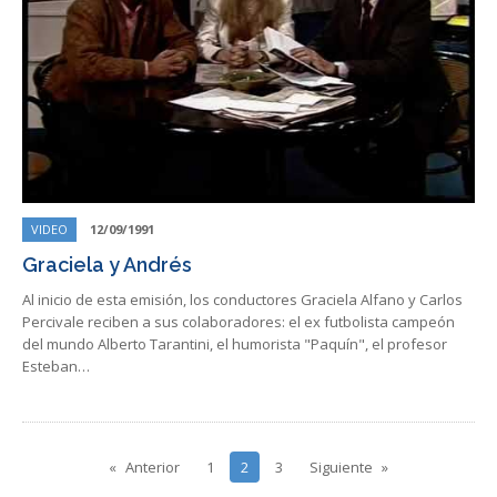
VIDEO
12/09/1991
Graciela y Andrés
Al inicio de esta emisión, los conductores Graciela Alfano y Carlos
Percivale reciben a sus colaboradores: el ex futbolista campeón
del mundo Alberto Tarantini, el humorista "Paquín", el profesor
Esteban…
Anterior
1
2
3
Siguiente