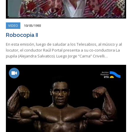
VIDEO
10/05/1993
Robocopia II
En esta emisión, luego de saludar a los Telesabios, al músico y al
locutor, el conductor Raúl Portal presenta a su co-conductora La
pupila (Alejandra Salvatico). Luego Jorge “Carna” Crivelli…