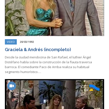
VIDEO
20/03/1992
Graciela & Andrés (incompleto)
Desde la ciudad mendocina de San Rafael, el luthier Ángel
Distéfano habla sobre la construcción de la flauta traversa
barroca. El comediante Paco de Arriba realiza su habitual
segmento humorístico.…